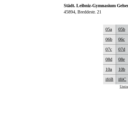
Städt. Leibniz-Gymnasium Gelse
45894, Breddestr. 21
05a
05b
06b
06c
07c
07d
08d
08e
10a
10b
iföB
iföC
Untis