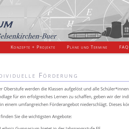
Konzepte + Projekte
Pläne und Termine
FAQ
dividuelle Förderung
er Oberstufe werden die Klassen aufgelöst und alle Schüler*inne
dlage für ein erfolgreiches Lernen zu schaffen, geben wir der i
 in einem umfangreichen Förderangebot niederschlägt. Dieses k
 finden Sie die wichtigsten Angebote:
Leibniz-Gymnasium bietet in der Jahrgangsstufe EF