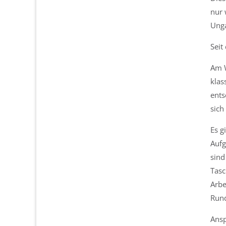
nur 
Unga
Seit
Am W
klas
ents
sich
Es g
Aufg
sind
Tasc
Arbe
Rund
Ansp