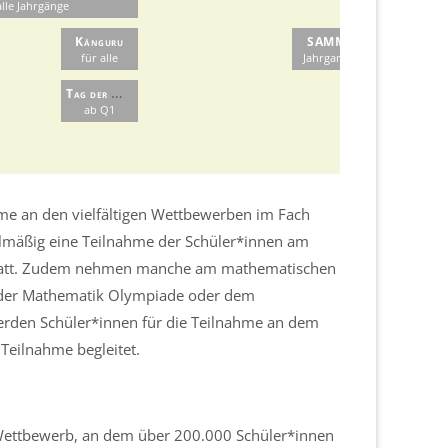
alle Jahrgänge
Känguru
SAMMS
für alle
Jahrgang 6
T
ag der Mathematik
ab Q1
hme an den vielfältigen Wettbewerben im Fach
gelmäßig eine Teilnahme der Schüler*innen am
statt. Zudem nehmen manche am mathematischen
e der Mathematik Olympiade oder dem
den Schüler*innen für die Teilnahme an dem
Teilnahme begleitet.
 Wettbewerb, an dem über 200.000 Schüler*innen