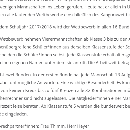
wenigen Mannschaften ins Leben gerufen. Heute hat er allein in 
rn alle laufenden Wettbewerbe einschließlich des Känguruwettb
 dem Schuljahr 2017/2018 wird der Wettbewerb in allen 16 Bund
ettbewerb nehmen Vierermannschaften ab Klasse 3 bis zu den Abi
senübergreifend Schüler*innen aus derselben Klassenstufe der 
cheiden die Schüler*innen selbst. Jede Klassenstufe erhält alter
 einen eigenen Namen unter dem sie antritt. Die Arbeitszeit betr
ibt zwei Runden. In der ersten Runde hat jede Mannschaft 13 Aufga
abe fünf mögliche Antworten. Eine wichtige Besonderheit: Es kö
 von keinem Kreuz bis zu fünf Kreuzen alle 32 Kombinationen mögli
henrechner sind nicht zugelassen. Die Mitglieder*innen einer M
itszeit leise beraten. Ab Klassenstufe 5 werden die bundesweit b
e eingeladen.
rechpartner*innen: Frau Thimm, Herr Heyer