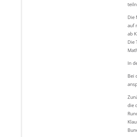
teil
Die 
auf 
ab K
Die 
Math
In d
Bei 
ansp
Zunä
die 
Rund
Klau
Bund