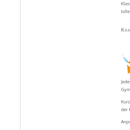
Klas
toll
Kä
Jede
Gymn
Kurz
der 
Anps