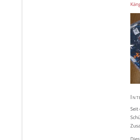
Kän
Int
Seit
Schü
Zusa
Dies