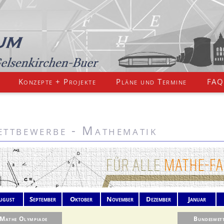
Konzepte + Projekte
Pläne und Termine
FAQ
ttbewerbe - Mathematik
ugust
September
Oktober
November
Dezember
Januar
Mathe Olympiade
Bundeswet