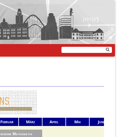
Februar
März
April
Mai
Juni
Juli
tbewerb Mathematik