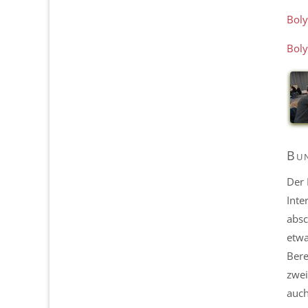
Boly
Boly
Bun
Der 
Inte
absc
etwa
Bere
zwei
auch