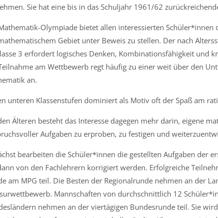
nehmen. Sie hat eine bis in das Schuljahr 1961/62 zurückreichende
Mathematik-Olympiade bietet allen interessierten Schüler*innen d
mathematischem Gebiet unter Beweis zu stellen. Der nach Alters
lasse 3 erfordert logisches Denken, Kombinationsfähigkeit und
Teilnahme am Wettbewerb regt häufig zu einer weit über den Unt
ematik an.
en unteren Klassenstufen dominiert als Motiv oft der Spaß am rat
den Älteren besteht das Interesse dagegen mehr darin, eigene ma
ruchsvoller Aufgaben zu erproben, zu festigen und weiterzuentwi
chst bearbeiten die Schüler*innen die gestellten Aufgaben der 
dann von den Fachlehrern korrigiert werden. Erfolgreiche Teiln
e am MPG teil. Die Besten der Regionalrunde nehmen an der Land
surwettbewerb.
Mannschaften von durchschnittlich 12 Schüler*in
esländern nehmen an der viertägigen Bundesrunde teil. Sie wir