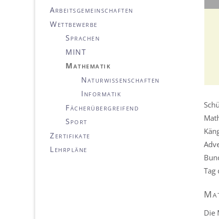
Arbeitsgemeinschaften
Wettbewerbe
Sprachen
MINT
Mathematik
Naturwissenschaften
Informatik
Schü
Fächerübergreifend
Math
Sport
Käng
Zertifikate
Adve
Lehrpläne
Bund
Tag 
Mat
Die 