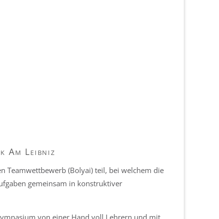
k Am Leibniz
 Teamwettbewerb (Bolyai) teil, bei welchem die
aufgaben gemeinsam in konstruktiver
ymnasium von einer Hand voll Lehrern und mit