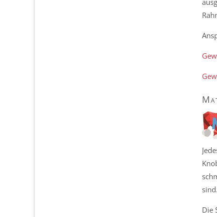
ausg
Rahm
Ansp
Gew
Gew
Mat
Jede
Knob
schm
sind
Die 