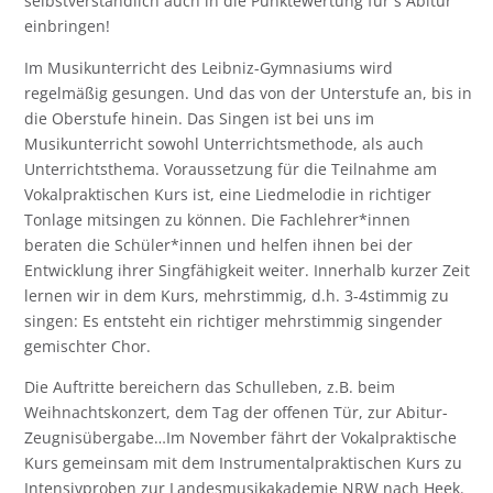
selbstverständlich auch in die Punktewertung für´s Abitur
einbringen!
Im Musikunterricht des Leibniz-Gymnasiums wird
regelmäßig gesungen. Und das von der Unterstufe an, bis in
die Oberstufe hinein. Das Singen ist bei uns im
Musikunterricht sowohl Unterrichtsmethode, als auch
Unterrichtsthema. Voraussetzung für die Teilnahme am
Vokalpraktischen Kurs ist, eine Liedmelodie in richtiger
Tonlage mitsingen zu können. Die Fachlehrer*innen
beraten die Schüler*innen und helfen ihnen bei der
Entwicklung ihrer Singfähigkeit weiter. Innerhalb kurzer Zeit
lernen wir in dem Kurs, mehrstimmig, d.h. 3-4stimmig zu
singen: Es entsteht ein richtiger mehrstimmig singender
gemischter Chor.
Die Auftritte bereichern das Schulleben, z.B. beim
Weihnachtskonzert, dem Tag der offenen Tür, zur Abitur-
Zeugnisübergabe…Im November fährt der Vokalpraktische
Kurs gemeinsam mit dem Instrumentalpraktischen Kurs zu
Intensivproben zur Landesmusikakademie NRW nach Heek.