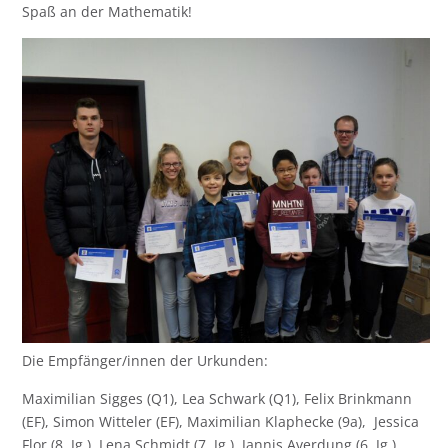
Spaß an der Mathematik!
Die Empfänger/innen der Urkunden:
Maximilian Sigges (Q1), Lea Schwark (Q1), Felix Brinkmann
(EF), Simon Witteler (EF), Maximilian Klaphecke (9a), Jessica
Flor (8. Jg.), Lena Schmidt (7. Jg.), Jannis Averdung (6. Jg.),