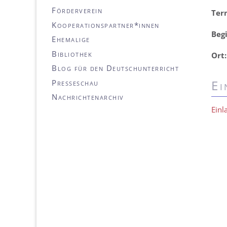
Förderverein
Ter
Kooperationspartner*innen
Beg
Ehemalige
Bibliothek
Ort:
Blog für den Deutschunterricht
Ei
Presseschau
Nachrichtenarchiv
Einl