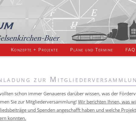
Konzepte + Projekte
Pläne und Termine
FAQ
nladung zur Mitgliederversammlu
wollten schon immer Genaueres darüber wissen, was der Förderv
en Sie zur Mitglieder­versammlung!
Wir berichten Ihnen, was wir
liedsbeiträge und Spenden angeschafft haben und welche Projekte
ern konnten.