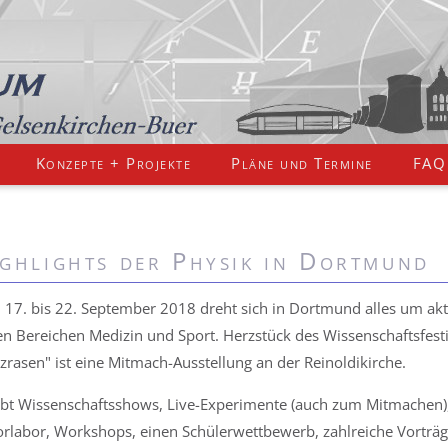
Konzepte + Projekte
Pläne und Termine
FAQ
ghlights der Physik in Dortmund
17. bis 22. September 2018 dreht sich in Dortmund alles um akt
en Bereichen Medizin und Sport. Herzstück des Wissenschaftsfest
zrasen" ist eine Mitmach-Ausstellung an der Reinoldikirche.
ibt Wissenschaftsshows, Live-Experimente (auch zum Mitmachen),
orlabor, Workshops, einen Schülerwettbewerb, zahlreiche Vorträ