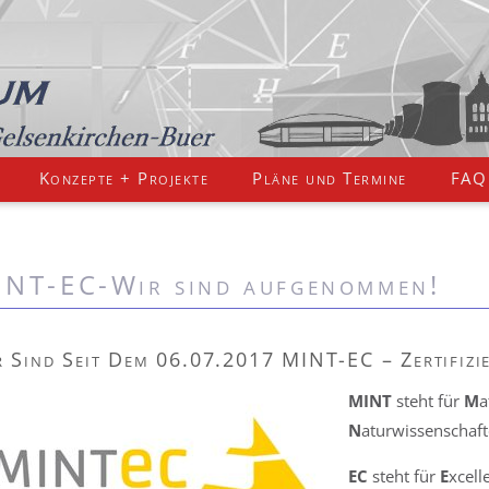
Konzepte + Projekte
Pläne und Termine
FAQ
NT-EC-Wir sind aufgenommen!
 Sind Seit Dem 06.07.2017 MINT-EC – Zertifizie
MINT
steht für
M
a
N
aturwissenschaf
EC
steht für
E
xcel