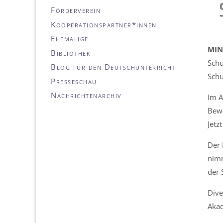
Förderverein
Kooperationspartner*innen
Ehemalige
MIN
Bibliothek
Schu
Blog für den Deutschunterricht
Schu
Presseschau
Nachrichtenarchiv
Im A
Bewe
Jetz
Der 
nimm
der 
Dive
Akad