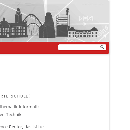
rte Schule!
thematik
I
nformatik
ten
T
echnik
lence
C
enter, das ist für