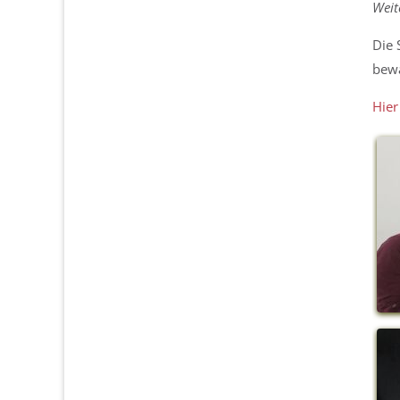
Weit
Die 
bewä
Hier