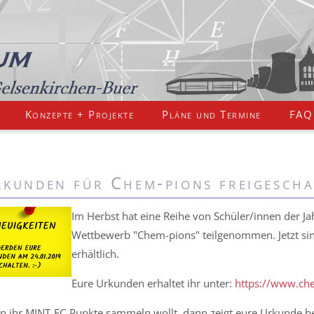
Konzepte + Projekte
Pläne und Termine
FAQ
kunden für Chem-pions freigescha
Im Herbst hat eine Reihe von Schüler/innen der J
Wettbewerb "Chem-pions" teilgenommen. Jetzt si
erhältlich.
Eure Urkunden erhaltet ihr unter:
https://www.ch
 ihr MINT-EC-Punkte sammeln wollt, dann zeigt eure Urkunde