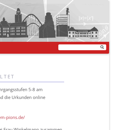
ltet
ahrgangsstufen 5-8 am
nd die Urkunden online
em-pions.de/
 bei Frau Winkelmann zusammen