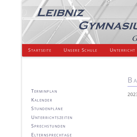
Leitbild
Geschichte
Übersicht
Abitur 2000-2019
Schulleitung
Schüler*innenvertretung
bilingualer Zweig
Laufbahn
Bilingualer Unterricht
Vorteile von biLi
Arbeitsgemeinschaften
Mathematik
Mathematik Inhalte
Informatik Inhalte
Biologie
Biologie Inhalte
Chemie Inhalte
Physik Inhalte
Leibnizschüler*in werden
Förderung von Stärken und Interessen
Latein
WPII-Latein
individuelle Förderung
Projektkurs Pädagogik – Begegnung mit dem Alter
Sprachen
Englisch
Mathematik
Schulmannschaften
MINT-EC-Zertifikat
Schulprogramm
Individuelle Förderung
Vertretungskonzept
Übermittagsbetreuung
MINT-EC-Netzwerk
Soziale Beratung
Jochgrimm Skifahrt
Aktuelle Infos
Frankreich
Talentförderung
Kommunikationskonzept
Ansprechpartner*innen
3
5
3
2
2
4
9
2
Leibniz digital entdecken
Impressionen
Namensgebung
Abitur 1981-1999
erweiterte Schulleitung
Elternpflegschaft
MINT-Angebote
BiLi auch für mich
Sekundarstufe I
Schüler*innenstimmen
Oberstufenangebote
Informatik
Mathematik Individuelle Förderung
Informatik Individuelle Förderung
Chemie
Biologie Individuelle Förderung
Chemie Individuelle Förderung
Physik Individuelle Förderung
verlässliche Betreuung
Förderunterricht
Französisch
WPII-Französisch
Kurswahlen
Projektkurs Geschichte - Städte der Welt –Weltstädte
MINT
Französisch
Naturwissenschaften
Cambridge Certificate
Konzepte
Schulübergang und Betreuung
Schwimmförderung
Wettbewerbe
Medienscouts
Partnerschulen im Ausland
Jochgrimm-Blog
Bibliothek
Leibnizschüler*in werden
4
2
2
2
3
8
1
1
Leibniz - früher und heute
Schulkomplex
Abitur seit 1966
Abitur 1966-1980
Kollegiumsliste
Erprobungsstufe
Anmeldung zum bilingualen Zweig
Sekundarstufe II
Naturwissenschaften
Physik
Ausgleich unterschiedlicher Voraussetzungen
WPII-Informatik
Vokalpraktische Kurse
Projektkurs Physik & k.Religion - Astrophysik
Fächerübergreifend
Latein
Informatik
DELF
Qualitätsanalyse
Bilingualer Zweig
Fachberatungskonzept
Streitschlichter*innen und Buddys
Ein Jahr im Ausland
Medienscouts
Unterlagen für Neuaufnahmen
3
3
6
3
2
Förderangebote im Bereich soziales Lernen & Gesundheitserziehung
Zahlen und Fakten
Geschäftsverteilungsplan
Mittelstufe
Angebote
MINT-EC-Netzwerk
Förderung von Stärken und Interessen
Wahlpflichtunterricht I
WPII-Chemie-Biologie
Instrumentalpraktische Kurse
Projektkurs Kunst - Fotografie & digitale Bildbearbeitung
Sport
Deutsch
Schulordnung
MINT
Talentförderung
Team Klima - das Klimaschutzkonzept
Mittagessen
6
2
2
1
2
Navigation
Startseite
Unsere Schule
Unterricht
Kollegium
Lehrkräfterat
Oberstufe
Cambridge
Wahlpflichtunterricht II
WPII Geo for Future
Projektkurse
das "Grüne L"
Beratung und Selbstbestimmung
Wettbewerbe
Schüler*innen-vertretung
Lehrkräfteausbildung
10
6
9
4
7
Förderangebote im Bereich soziales Lernen & Gesundheitserziehung
Eltern- und Schüler*innenschaft
Mitarbeiter*innen
Internationale Förderklasse
Klassenfahrt
Fahrten und Exkursionen
WPII-Kunst und Geschichte
Facharbeiten
Fahrten und Auslandsaufenthalte
Arbeitsgemeinschaften
Gendergerechtigkeit
Krankmeldung
2
3
überspringen
Förderverein
Arbeitsgemeinschaften
WPII-Wirtschaft und Politik
besondere Lernleistung
Berufsorientierung
Übermittagsbetreuung
Schulsanitätsdienst
Beurlaubung vom Unterricht
1
Kooperationspartner*innen
Wettbewerbe
WPII Pädagogik
Abiturpreis
Medien
Fortbildungskonzept
Ein Jahr im Ausland
4
3
Ba
Ehemalige
Zertifikate
WPII Philosophie
Abitur für Seiteneinsteiger*innen
Lehrer*innenausbildung
Deutschlandticket
3
Navigation
Terminplan
Bibliothek
Lehrpläne
Kursfahrten
202
überspringen
Kalender
Blog für den Deutschunterricht
Stundenpläne
Presseschau
Unterrichtszeiten
Nachrichtenarchiv
Sprechstunden
Elternsprechtage