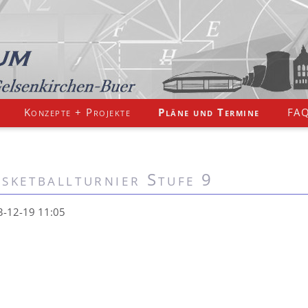
Konzepte + Projekte
Pläne und Termine
FA
sketballturnier Stufe 9
3-12-19 11:05