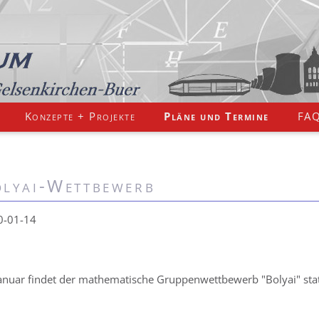
Konzepte + Projekte
Pläne und Termine
FA
lyai-Wettbewerb
0-01-14
anuar findet der mathematische Gruppenwettbewerb "Bolyai" stat