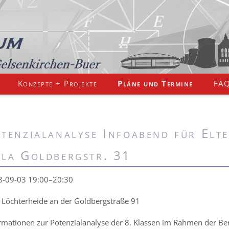
Konzepte + Projekte
Pläne und Termine
FA
tenzialanalyse Infoabend für Elt
la Goldbergstr. 31
8-09-03 19:00–20:30
 Löchterheide an der Goldbergstraße 91
rmationen zur Potenzialanalyse der 8. Klassen im Rahmen der Ber