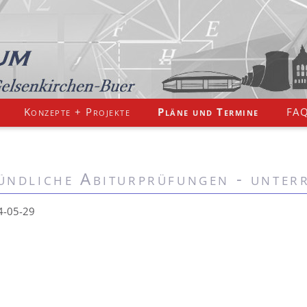
Konzepte + Projekte
Pläne und Termine
FA
ndliche Abiturprüfungen - unterr
4-05-29