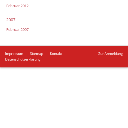
Februar 2012
2007
Februar 2007
Navigation
Impressum
Sitemap
Kontakt
Zur Anmeldung
überspringen
Datenschutzerklärung