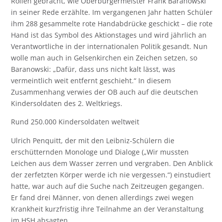
Rollen gebracht, wie Oberbürgermeister Frank Baranowski
in seiner Rede erzählte. Im vergangenen Jahr hatten Schüler
ihm 288 gesammelte rote Handabdrücke geschickt – die rote
Hand ist das Symbol des Aktionstages und wird jährlich an
Verantwortliche in der internationalen Politik gesandt. Nun
wolle man auch in Gelsenkirchen ein Zeichen setzen, so
Baranowski: „Dafür, dass uns nicht kalt lässt, was
vermeintlich weit entfernt geschieht.“ In diesem
Zusammenhang verwies der OB auch auf die deutschen
Kindersoldaten des 2. Weltkriegs.
Rund 250.000 Kindersoldaten weltweit
Ulrich Penquitt, der mit den Leibniz-Schülern die
erschütternden Monologe und Dialoge („Wir mussten
Leichen aus dem Wasser zerren und vergraben. Den Anblick
der zerfetzten Körper werde ich nie vergessen.“) einstudiert
hatte, war auch auf die Suche nach Zeitzeugen gegangen.
Er fand drei Männer, von denen allerdings zwei wegen
Krankheit kurzfristig ihre Teilnahme an der Veranstaltung
im HSH absagten.